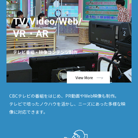
TV/Video/Web/
VR・AR
テレビ番組・映像コンテンツ制作
View More
CBCテレビの番組をはじめ、PR動画やWeb映像も制作。
テレビで培ったノウハウを活かし、ニーズにあった多様な映
像に対応できます。